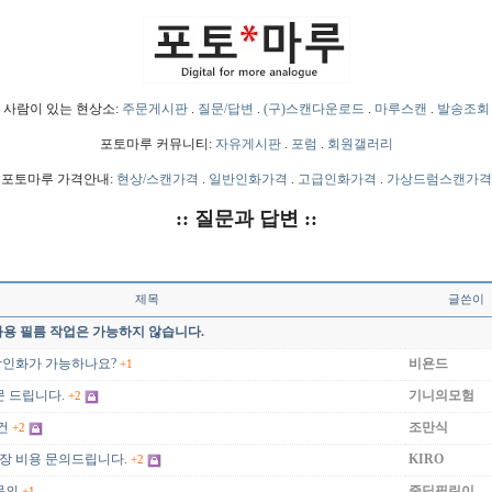
사람이 있는 현상소:
주문게시판
.
질문/답변
.
(구)스캔다운로드
.
마루스캔
.
발송조회
포토마루 커뮤니티:
자유게시판
.
포럼
.
회원갤러리
포토마루 가격안내:
현상/스캔가격
.
일반인화가격
.
고급인화가격
.
가상드럼스캔가격
:: 질문과 답변 ::
제목
글쓴이
영화용 필름 작업은 가능하지 않습니다.
현상인화가 가능하나요?
비욘드
+1
문 드립니다.
기니의모험
+2
건
조만식
+2
포장 비용 문의드립니다.
KIRO
+2
문의
중딩필린이
+1