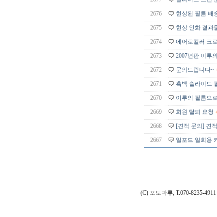
2676
현상된 필름 배
2675
현상 인화 결과
2674
에어로컬러 크
2673
2007년판 이루
2672
문의드립니다~
2671
흑백 슬라이드 
2670
이루의 필름으로
2669
회원 탈퇴 요청
2668
[견적 문의] 견
2667
일포드 일회용 카
(C) 포토마루, T.070-8235-