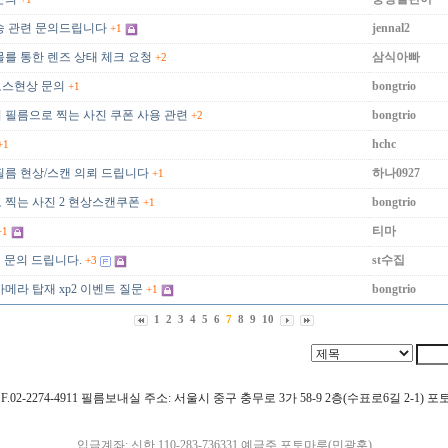
송 관련 문의드립니다
jennal2
+1
물를 통한 렌즈 상태 체크 요청
삼식아빠
+2
로스현상 문의
bongtrio
+1
의 필름으로 찍는 사진 쿠폰 사용 관련
bongtrio
+2
hchc
+1
필름 현상/스캔 의뢰 드립니다
하나0927
+1
 찍는 사진 2 현상스캔쿠폰
bongtrio
+1
티마
+1
적 문의 드립니다.
st수집
+3
메라 탑재 xp2 이벤트 질문
bongtrio
+1
1
2
3
4
5
6
7
8
9
10
4911 F.02-2274-4911 필름보내실 주소: 서울시 중구 충무로 3가 58-9 2층(수표로6길 2-1)
입금계좌: 신한 110-283-736331 예금주 포토마루(민광훈)