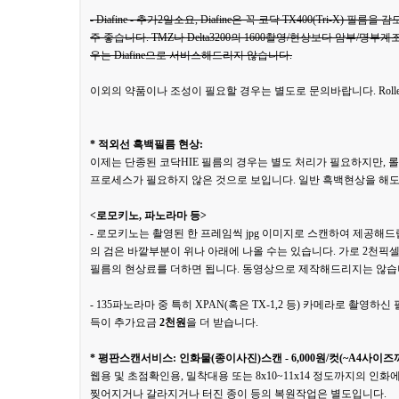
- Diafine - 추가2일소요, Diafine은 꼭 코닥 TX400(Tri-X) 필
주 좋습니다. TMZ나 Delta3200의 1600촬영/현상보다 암부/명
우는 Diafine으로 서비스해드리지 않습니다.
이외의 약품이나 조성이 필요할 경우는 별도로 문의바랍니다. Rollei 
* 적외선 흑백필름 현상:
이제는 단종된 코닥HIE 필름의 경우는 별도 처리가 필요하지만, 
프로세스가 필요하지 않은 것으로 보입니다. 일반 흑백현상을 해도
<로모키노, 파노라마 등>
- 로모키노는 촬영된 한 프레임씩 jpg 이미지로 스캔하여 제공해
의 검은 바깥부분이 위나 아래에 나올 수는 있습니다. 가로 2천
필름의 현상료를 더하면 됩니다. 동영상으로 제작해드리지는 않습
- 135파노라마 중 특히 XPAN(혹은 TX-1,2 등) 카메라로 촬
득이 추가요금
2천원
을 더 받습니다.
* 평판스캔서비스: 인화물(종이사진)스캔 - 6,000원/컷(~A4사이즈까지), 2
웹용 및 초점확인용, 밀착대용 또는 8x10~11x14 정도까지의 
찢어지거나 갈라지거나 터진 종이 등의 복원작업은 별도입니다.