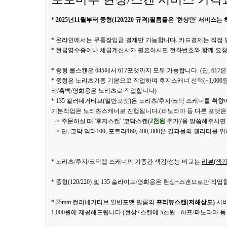
* 2025년11월부터 중형(120/220 규격)필름들은 '현상만' 서비스
* 온라인에서는 무통장입금 결제만 가능합니다. 카드결제는 직접
* 현금영수증이나 세금계산서가 필요하시면 전화번호와 함께 요청
* 중형 롤스캔은 645에서 617포맷까지 모두 가능합니다. (단, 61
* 중형은 노리츠기종 기본으로 작업하며 후지스캐너 선택(+1,000
라/흑백/영화용은 노리츠로 작업합니다)
* 135 컬러네거티브(일반포맷)은 노리츠/후지/코닥 스캐너를 취
기본작업은 노리츠스캐너로 진행됩니다.(파노라마 등 다른 포맷은 
-> 주문하실 때 '후지스캔' '코닥스캔(
2천원
추가)'을 말씀해주시면
-> 단, 코닥 엑타100, 포트라160, 400, 800은 결과물의 퀄리
* 노리츠/후지/코닥랩 스캐너의 기종간 색감/성능 비교는
리뷰(색감
* 중형(120/220) 및 135 슬라이드/영화용은 현상+스캔으로만 작
* 35mm 컬러네거티브 일반포맷 필름의
프리뷰스캔(저해상도)
서비
1,000원에 제공해드립니다.(현상+스캔에 5천원 - 하프/파노라마 