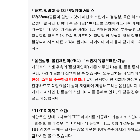
* 하프, 정방형 등 135 변형판형 서비스:
135(35mm)필름의 일반 포맷이 아닌 하프판이나 정방형, 혹은
요청이 없다면 한 컷에 두 프레임(2 in 1)으로 스캔하여드리며 
가능합니다. 위의 가격표 중 아래의 135 변형판형 처리 부분을 참
정방형의 경우도 135판의 일반포맷에 정방형 한 컷씩이 앉혀 촬영되는 기
촬영되어 서로 다른 가격이 됩니다. 다이아나 미니 등과 같이 하
니다.
* 옵션설명: 롤전체인화(PKG) - 4x6인치 유광무테만 가능
가격표의 스캔 우측의 '롤전체인화'(기존 모두인화)는 한 롤을 통째
24컷, 36컷의 필름에 선택하실 수 있습니다. 모두인화는 타 업체에
현상+스캔을 주문하실 때 최초에
같이 선택하시면 저희가 현상후
진행하므로 작업효율이 높아 저렴하게 제공해드리는 옵션입니다. 
가지고 계시던 한 롤분의 스캔이미지를 통째로 인화, 와 같은 경
로만 가능합니다.
* TIFF 이미지로 스캔:
비압축인 상태 그대로의 TIFF 이미지를 제공해드리는 서비스입니다.
5 필름 한 롤의 경우 약 1GB 내외의 용량이 되고, 중형의 경우는 
TIFF의 차이는 매우 크지는 않으며 원본 100% 수준에서의 마이
릭
하시면 볼 수 있습니다.