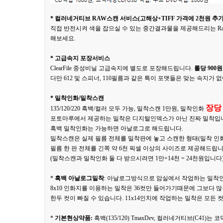
* 컬러네거티브 RAW스캔 서비스(고해상+TIFF 가격에 2천원 추가
직접 반전시켜 색을 잡으실 수 있는 중간결과물을 제공해드리는 Ra
해보세요.
* 고급속지 포장서비스
ClearFile 중성비닐 고급속지에 별도로 포장해드립니다.
롤당 900원
다만 612 및 스피너, 110필름과 같은 특이 포맷들은 맞는 속지가 
* 밀착인화/밀착스캔
장당
135/120/220 흑백/컬러 모두 가능, 밀착스캔 1만원, 밀착인화
포토마루에서 제공하는 밀착은 디지털인덱스가 아닌 진짜 밀착입
흑백 밀착인화는 가능하면 아날로그로 해드립니다.
밀착스캔은 실제 필름 전체를 밀착판에 놓고 스캔한 형태(밀착 인
필름 한 판 전체를 긴쪽 약 6천 픽셀 이상의 사이즈로 제공해드립니
(밀착스캔과 밀착인화 둘 다 받으시려면 1만+14천 = 24천원입니다
*
흑백 아날로그밀착
: 아날로그방식으로 암실에서 작업하는 밀착인화는 8x
8x10 인화지를 이용하는 밀착은 36컷만 들어가기때문에 그보다 많
한두 컷이 빠질 수 있습니다. 11x14인치에 작업하는 밀착은 모든
*
기본현상약품:
흑백(135/120) TmaxDev, 컬러네거티브(C41)는