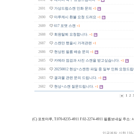
2691
가상드럼스캔 인화 문의
+5
2690
마루캐시 환불 요청 드려요
+1
2689
617 포맷 스캔
+1
2688
회원탈퇴 요청합니다.
+1
2687
스캔만 했을시 가격관련
+1
2686
현상된 필름 배송 문의
+1
2685
카메라 점검과 사진 스캔을 받고싶습니다.
+1
2684
20250812 현상+스캔한 파일 중 일부 인화 요청드립
2683
결과물 관련 문의 드립니다.
+1
2682
현상+스캔 질문드립니다.
+1
1
2
(C) 포토마루, T.070-8235-4911 F.02-2274-4911 필름보내실
입금계좌: 신한 110-