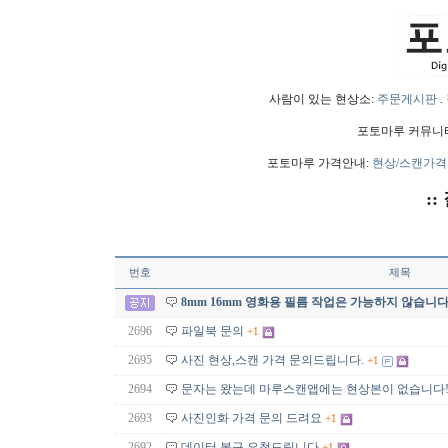
사람이 있는 현상소:
주문게시판
.
포토마루 커뮤니
포토마루 가격안내:
현상/스캔가격
::
번호
제목
8mm 16mm 영화용 필름 작업은 가능하지 않습니다
2696
파일북 문의
+1
2695
사진 현상,스캔 가격 문의드립니다.
+1
2694
문자는 왔는데 마루스캔앱에는 현상본이 없습니다
2693
사진인화 가격 문의 드려요
+1
2692
데이터 복구 요청드립니다
+1