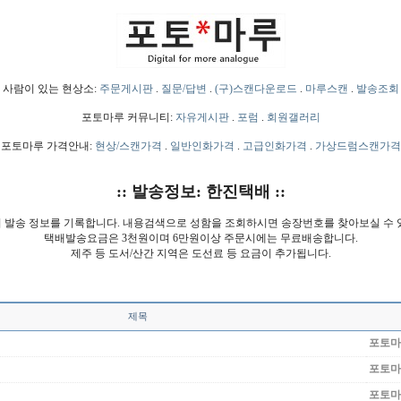
사람이 있는 현상소:
주문게시판
.
질문/답변
.
(구)스캔다운로드
.
마루스캔
.
발송조회
포토마루 커뮤니티:
자유게시판
.
포럼
.
회원갤러리
포토마루 가격안내:
현상/스캔가격
.
일반인화가격
.
고급인화가격
.
가상드럼스캔가격
:: 발송정보: 한진택배 ::
 발송 정보를 기록합니다. 내용검색으로 성함을 조회하시면 송장번호를 찾아보실 수 
택배발송요금은 3천원이며 6만원이상 주문시에는 무료배송합니다.
제주 등 도서/산간 지역은 도선료 등 요금이 추가됩니다.
제목
포토마
포토마
포토마