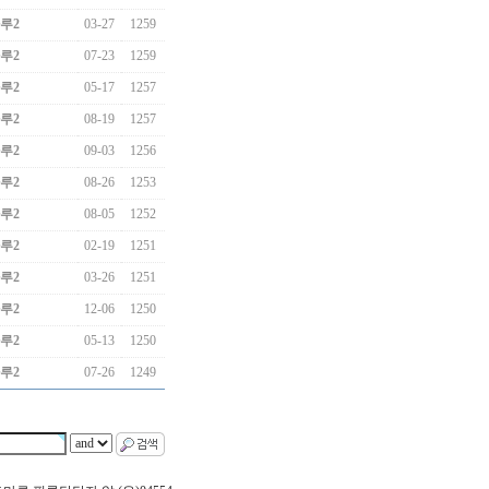
루2
03-27
1259
루2
07-23
1259
루2
05-17
1257
루2
08-19
1257
루2
09-03
1256
루2
08-26
1253
루2
08-05
1252
루2
02-19
1251
루2
03-26
1251
루2
12-06
1250
루2
05-13
1250
루2
07-26
1249