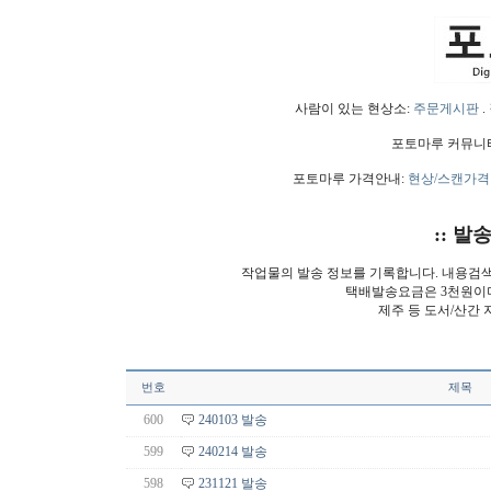
사람이 있는 현상소:
주문게시판
.
포토마루 커뮤니
포토마루 가격안내:
현상/스캔가격
:: 발
작업물의 발송 정보를 기록합니다. 내용검
택배발송요금은 3천원이
제주 등 도서/산간 
번호
제목
600
240103 발송
599
240214 발송
598
231121 발송