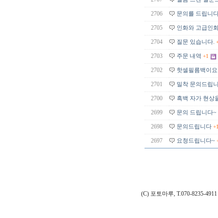
2706
문의를 드립니다
2705
인화와 고급인화
2704
질문 있습니다.
2703
주문 내역
+1
2702
핫셀필름백이요.
2701
밀착 문의드립니다
2700
흑백 자가 현상
2699
문의 드립니다~
2698
문의드립니다
+
2697
요청드립니다~
(C) 포토마루, T.070-8235-