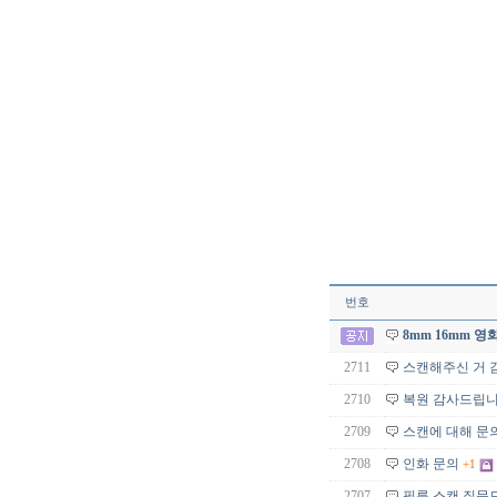
번호
8mm 16mm 
2711
스캔해주신 거 
2710
복원 감사드립니
2709
스캔에 대해 문
2708
인화 문의
+1
2707
필름 스캔 질문