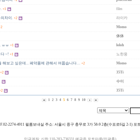
.
film
+1
의차이.
라이카
+2
Momo
+2
休休
 ㅠㅠ
loloh
+1
 ~!
노한웅
+1
을 해보고 싶은데... 폐약품에 관해서 여쭙습니다…
Momo
+2
35Ti
+2
수이
1
35Ti
+2
1
2
3
4
5
6
7
8
9
10
4911 F.02-2274-4911 필름보내실 주소: 서울시 중구 충무로 3가 58-9 2층(수표로6길 2-1)
입금계좌: 신한 110-283-736331 예금주 포토마루(민광훈)