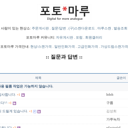
사람이 있는 현상소:
주문게시판
.
질문/답변
.
(구)스캔다운로드
.
마루스캔
.
발송조회
포토마루 커뮤니티:
자유게시판
.
포럼
.
회원갤러리
포토마루 가격안내:
현상/스캔가격
.
일반인화가격
.
고급인화가격
.
가상드럼스캔가격
:: 질문과 답변 ::
제목
글쓴이
영화용 필름 작업은 가능하지 않습니다.
감사합니다.
loloh
+1
다^^
구름
+1
의 드릴게 있습니다.
김성희
+1
가루녹차
드립니다
pfactorial
+2