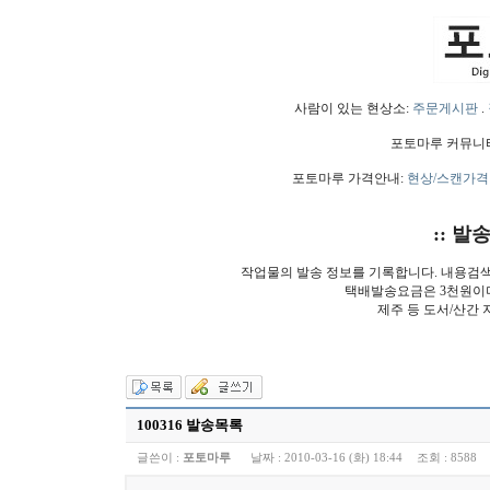
사람이 있는 현상소:
주문게시판
.
포토마루 커뮤니
포토마루 가격안내:
현상/스캔가격
:: 발
작업물의 발송 정보를 기록합니다. 내용검
택배발송요금은 3천원이
제주 등 도서/산간 
100316 발송목록
글쓴이 :
포토마루
날짜 :
2010-03-16 (화) 18:44
조회 :
8588