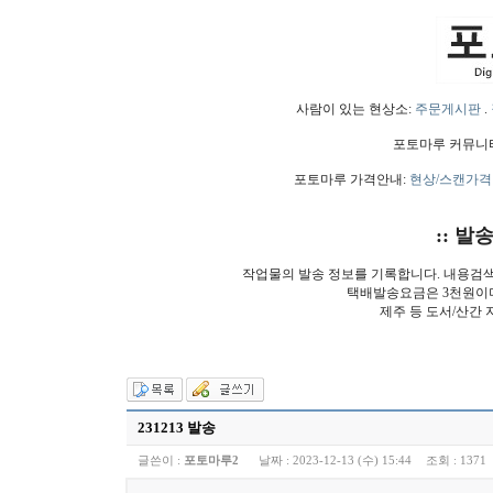
사람이 있는 현상소:
주문게시판
.
포토마루 커뮤니
포토마루 가격안내:
현상/스캔가격
:: 발
작업물의 발송 정보를 기록합니다. 내용검
택배발송요금은 3천원이
제주 등 도서/산간 
231213 발송
글쓴이 :
포토마루2
날짜 :
2023-12-13 (수) 15:44
조회 :
1371