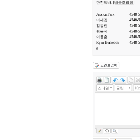
한진택배:
[배송조회창]
Jessica Park
4548-
이재경
4548-
김동현
4548-
황윤지
4548-
이동훈
4548-
Ryan Berkebile
4548-
6
스타일
굴림
10p