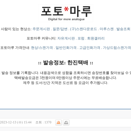
사람이 있는 현상소:
주문게시판
.
질문/답변
.
(구)스캔다운로드
.
마루스캔
.
발송조회
포토마루 커뮤니티:
자유게시판
.
포럼
.
회원갤러리
포토마루 가격안내:
현상/스캔가격
.
일반인화가격
.
고급인화가격
.
가상드럼스캔가격
:: 발송정보: 한진택배 ::
 발송 정보를 기록합니다. 내용검색으로 성함을 조회하시면 송장번호를 찾아보실 수 
택배발송요금은 3천원이며 6만원이상 주문시에는 무료배송합니다.
제주 등 도서/산간 지역은 도선료 등 요금이 추가됩니다.
2023-12-13 (수) 15:44
조회 :
1370