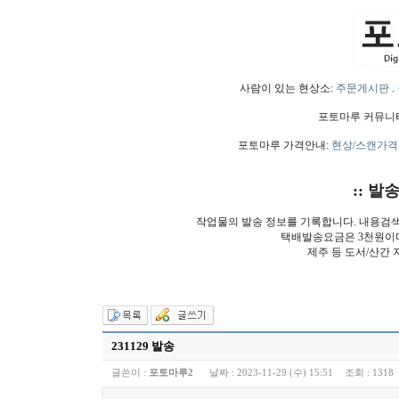
사람이 있는 현상소:
주문게시판
.
포토마루 커뮤니
포토마루 가격안내:
현상/스캔가격
:: 발
작업물의 발송 정보를 기록합니다. 내용검
택배발송요금은 3천원이
제주 등 도서/산간 
231129 발송
글쓴이 :
포토마루2
날짜 :
2023-11-29 (수) 15:51
조회 :
1318