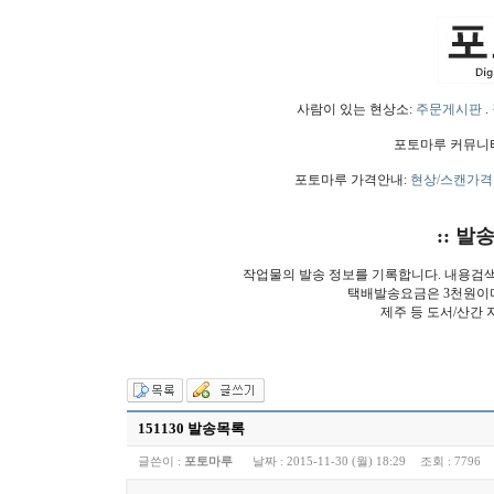
사람이 있는 현상소:
주문게시판
.
포토마루 커뮤니
포토마루 가격안내:
현상/스캔가격
:: 발
작업물의 발송 정보를 기록합니다. 내용검
택배발송요금은 3천원이
제주 등 도서/산간 
151130 발송목록
글쓴이 :
포토마루
날짜 :
2015-11-30 (월) 18:29
조회 :
7796