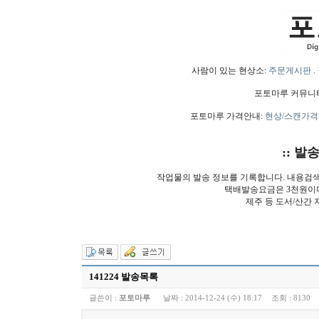
사람이 있는 현상소:
주문게시판
.
포토마루 커뮤니
포토마루 가격안내:
현상/스캔가격
:: 발
작업물의 발송 정보를 기록합니다. 내용검
택배발송요금은 3천원이
제주 등 도서/산간 
141224 발송목록
글쓴이 :
포토마루
날짜 :
2014-12-24 (수) 18:17
조회 :
8130