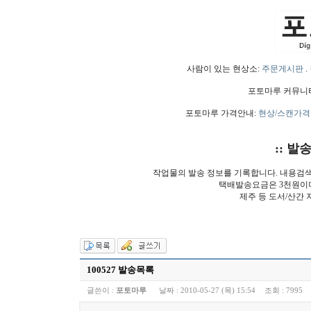
사람이 있는 현상소:
주문게시판
.
포토마루 커뮤니
포토마루 가격안내:
현상/스캔가격
:: 발
작업물의 발송 정보를 기록합니다. 내용검
택배발송요금은 3천원이
제주 등 도서/산간 
100527 발송목록
글쓴이 :
포토마루
날짜 :
2010-05-27 (목) 15:54
조회 :
7995