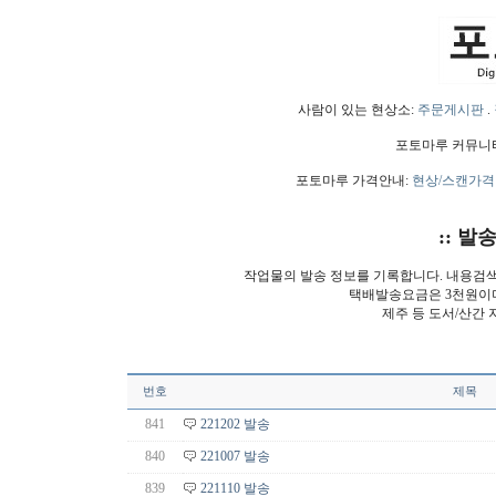
사람이 있는 현상소:
주문게시판
.
포토마루 커뮤니
포토마루 가격안내:
현상/스캔가격
:: 발
작업물의 발송 정보를 기록합니다. 내용검
택배발송요금은 3천원이
제주 등 도서/산간 
번호
제목
841
221202 발송
840
221007 발송
839
221110 발송