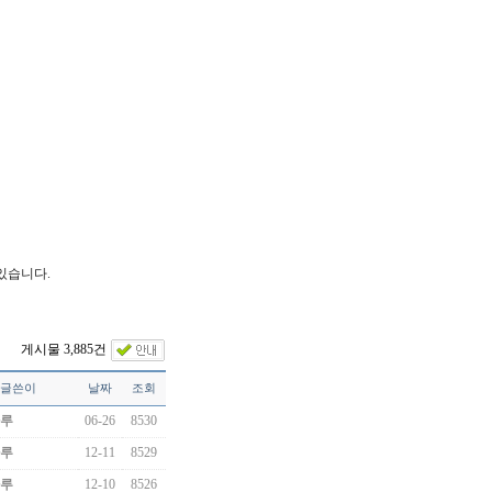
있습니다.
게시물 3,885건
글쓴이
날짜
조회
루
06-26
8530
루
12-11
8529
루
12-10
8526