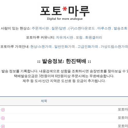
사람이 있는 현상소:
주문게시판
.
질문/답변
.
(구)스캔다운로드
.
마루스캔
.
발송조회
포토마루 커뮤니티:
자유게시판
.
포럼
.
회원갤러리
포토마루 가격안내:
현상/스캔가격
.
일반인화가격
.
고급인화가격
.
가상드럼스캔가격
:: 발송정보: 한진택배 ::
 발송 정보를 기록합니다. 내용검색으로 성함을 조회하시면 송장번호를 찾아보실 수 
택배발송요금은 3천원이며 6만원이상 주문시에는 무료배송합니다.
제주 등 도서/산간 지역은 도선료 등 요금이 추가됩니다.
제목
록
포토마
록
포토마
록
포토마