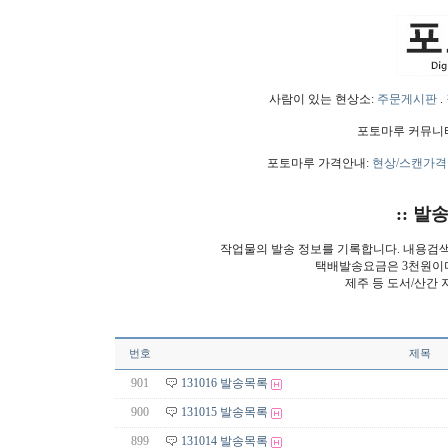
사람이 있는 현상소:
주문게시판
.
포토마루 커뮤니
포토마루 가격안내:
현상/스캔가격
:: 발
작업물의 발송 정보를 기록합니다. 내용검
택배발송요금은 3천원이
제주 등 도서/산간 
번호
제목
901
131016 발송목록
900
131015 발송목록
899
131014 발송목록