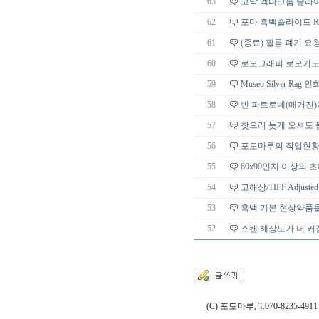
63
코닥 엑타크롬 슬라이
62
포마 흑백슬라이드 R
61
(종료) 필름 폐기 
60
로모그래피 로모키노,
59
Museo Silver R
58
빈 파트로네(매거진)
57
찾으러 늦게 오셔도 
56
포토마루의 작업현황,
55
60x90인치 이상의 
54
고해상/TIFF Adjus
53
흑백 기본 현상약품을
52
스캔 해상도가 더 커
(C) 포토마루, T.070-8235-