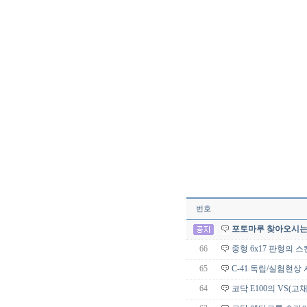
번호
포토마루 찾아오시는
66
중형 6x17 판형의 
65
C-41 독립/실험현상
64
코닥 E100의 VS(