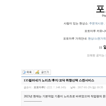
사람이 있는 현상소:
주문게시판
.
포토마루 커뮤니
포토마루 가격안내:
현상/스캔가격
::
오래된 공지는
135컬러네가 노리츠/후지/코닥 취향선택 스캔서비스
글쓴이 :
포토마루2
(222.♡.148.145)
날짜 :
2017-01-29 (일) 10:35
2023년 현재는 기본작업 기종이 노리츠로 바뀌었으며 작업량의 
-------------------