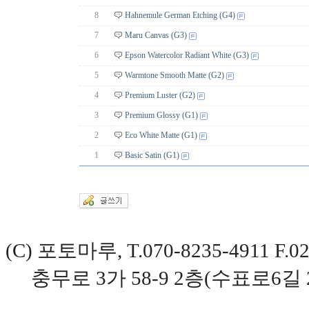
8
Hahnemule German Etching (G4)
7
Maru Canvas (G3)
6
Epson Watercolor Radiant White (G3)
5
Warmtone Smooth Matte (G2)
4
Premium Luster (G2)
3
Premium Glossy (G1)
2
Eco White Matte (G1)
1
Basic Satin (G1)
(C) 포토마루, T.070-8235-4911 
충무로 3가 58-9 2층(수표로6길 