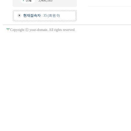
5,400,183
현재접속자
: 35 (회원 0)
Copyright ⓒ your-domain. All rights reserved.