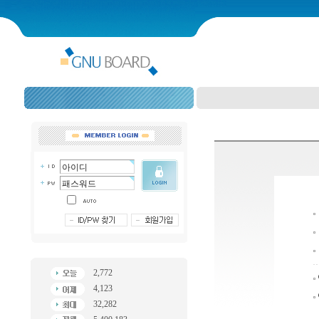
2,772
4,123
32,282