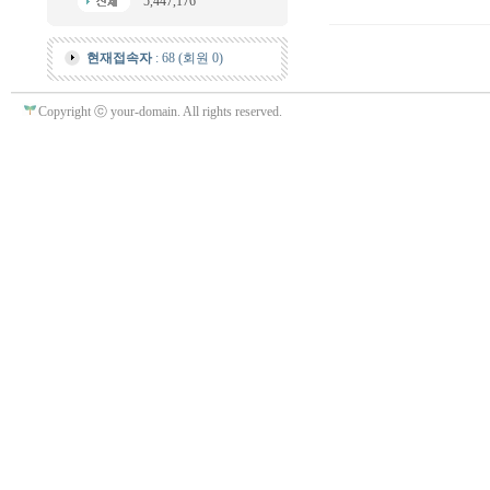
5,447,176
현재접속자
: 68 (회원 0)
Copyright ⓒ your-domain. All rights reserved.