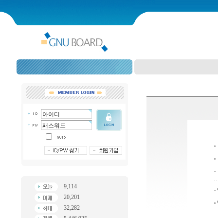
9,114
20,201
32,282