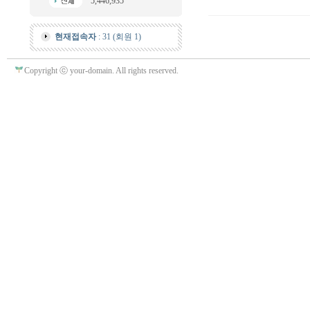
5,446,935
현재접속자
: 31 (회원 1)
Copyright ⓒ your-domain. All rights reserved.