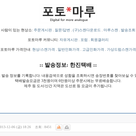
사람이 있는 현상소:
주문게시판
.
질문/답변
.
(구)스캔다운로드
.
마루스캔
.
발송조회
포토마루 커뮤니티:
자유게시판
.
포럼
.
회원갤러리
포토마루 가격안내:
현상/스캔가격
.
일반인화가격
.
고급인화가격
.
가상드럼스캔가격
:: 발송정보: 한진택배 ::
 발송 정보를 기록합니다. 내용검색으로 성함을 조회하시면 송장번호를 찾아보실 수 
택배발송요금은 3천원이며 6만원이상 주문시에는 무료배송합니다.
제주 등 도서/산간 지역은 도선료 등 요금이 추가됩니다.
013-12-06 (금) 18:26
조회 :
8451