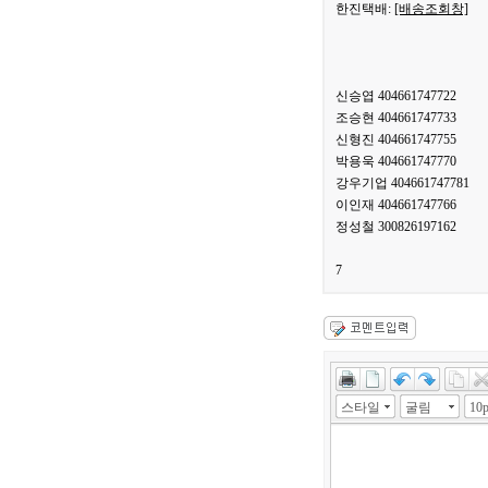
한진택배:
[배송조회창]
신승엽 404661747722
조승현 404661747733
신형진 404661747755
박용욱 404661747770
강우기업 404661747781
이인재 404661747766
정성철 300826197162
7
스타일
굴림
10p