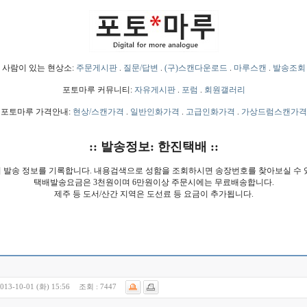
사람이 있는 현상소:
주문게시판
.
질문/답변
.
(구)스캔다운로드
.
마루스캔
.
발송조회
포토마루 커뮤니티:
자유게시판
.
포럼
.
회원갤러리
포토마루 가격안내:
현상/스캔가격
.
일반인화가격
.
고급인화가격
.
가상드럼스캔가격
:: 발송정보: 한진택배 ::
 발송 정보를 기록합니다. 내용검색으로 성함을 조회하시면 송장번호를 찾아보실 수 
택배발송요금은 3천원이며 6만원이상 주문시에는 무료배송합니다.
제주 등 도서/산간 지역은 도선료 등 요금이 추가됩니다.
013-10-01 (화) 15:56
조회 :
7447