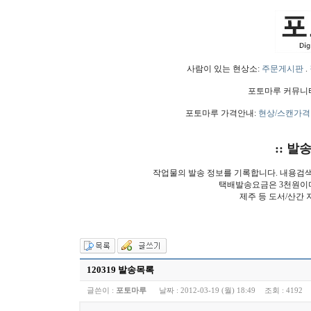
사람이 있는 현상소:
주문게시판
.
포토마루 커뮤니
포토마루 가격안내:
현상/스캔가격
:: 발
작업물의 발송 정보를 기록합니다. 내용검
택배발송요금은 3천원이
제주 등 도서/산간 
120319 발송목록
글쓴이 :
포토마루
날짜 :
2012-03-19 (월) 18:49
조회 :
4192