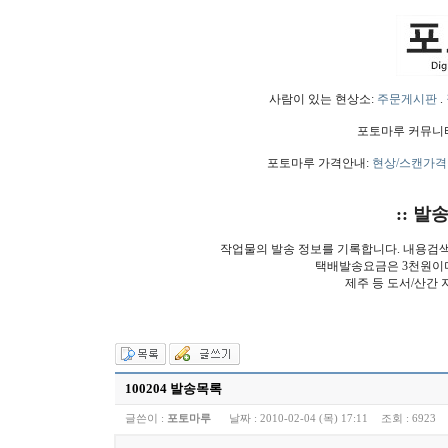
사람이 있는 현상소:
주문게시판
.
포토마루 커뮤니
포토마루 가격안내:
현상/스캔가격
:: 발
작업물의 발송 정보를 기록합니다. 내용검
택배발송요금은 3천원이
제주 등 도서/산간 
100204 발송목록
글쓴이 :
포토마루
날짜 :
2010-02-04 (목) 17:11
조회 :
6923