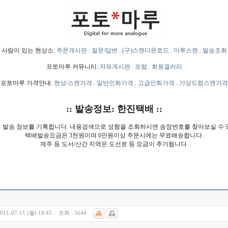
사람이 있는 현상소:
주문게시판
.
질문/답변
.
(구)스캔다운로드
.
마루스캔
.
발송조회
포토마루 커뮤니티:
자유게시판
.
포럼
.
회원갤러리
포토마루 가격안내:
현상/스캔가격
.
일반인화가격
.
고급인화가격
.
가상드럼스캔가격
:: 발송정보: 한진택배 ::
 발송 정보를 기록합니다. 내용검색으로 성함을 조회하시면 송장번호를 찾아보실 수 
택배발송요금은 3천원이며 6만원이상 주문시에는 무료배송합니다.
제주 등 도서/산간 지역은 도선료 등 요금이 추가됩니다.
011-07-11 (월) 18:45
조회 :
5644