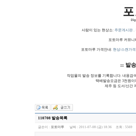
사람이 있는 현상소:
주문게시판
.
포토마루 커뮤니
포토마루 가격안내:
현상/스캔가격
:: 발
작업물의 발송 정보를 기록합니다. 내용검
택배발송요금은 3천원이
제주 등 도서/산간 
110708 발송목록
글쓴이 :
포토마루
날짜 :
2011-07-08 (금) 18:36
조회 :
5569