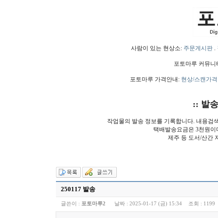
사람이 있는 현상소:
주문게시판
.
포토마루 커뮤니
포토마루 가격안내:
현상/스캔가격
:: 발
작업물의 발송 정보를 기록합니다. 내용검
택배발송요금은 3천원이
제주 등 도서/산간 
250117 발송
글쓴이 :
포토마루2
날짜 :
2025-01-17 (금) 15:34
조회 :
1199