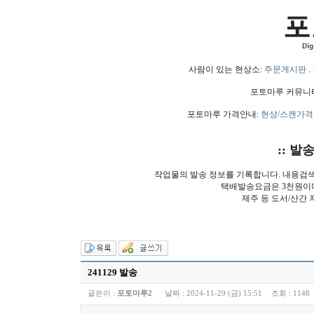
사람이 있는 현상소:
주문게시판
.
포토마루 커뮤니
포토마루 가격안내:
현상/스캔가격
:: 발
작업물의 발송 정보를 기록합니다. 내용검
택배발송요금은 3천원이
제주 등 도서/산간 
241129 발송
글쓴이 :
포토마루2
날짜 :
2024-11-29 (금) 15:51
조회 :
1148