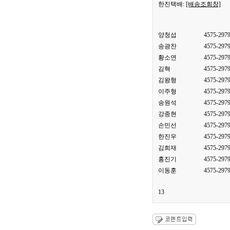
한진택배:
[배송조회창]
양청섭
4575-297
송광찬
4575-297
황소연
4575-297
김혁
4575-297
김왕형
4575-297
이주형
4575-297
송원석
4575-297
강종현
4575-297
손민선
4575-297
한진우
4575-297
김희재
4575-297
홍진기
4575-297
이동훈
4575-297
13