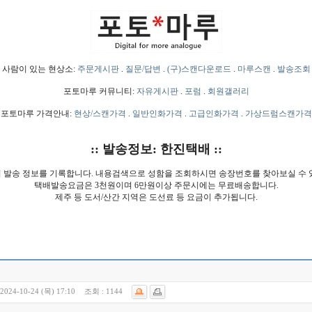
사람이 있는 현상소:
주문게시판
.
질문/답변
.
(구)스캔다운로드
.
마루스캔
.
발송조회
포토마루 커뮤니티:
자유게시판
.
포럼
.
회원갤러리
포토마루 가격안내:
현상/스캔가격
.
일반인화가격
.
고급인화가격
.
가상드럼스캔가격
:: 발송정보: 한진택배 ::
 발송 정보를 기록합니다. 내용검색으로 성함을 조회하시면 송장번호를 찾아보실 수 
택배발송요금은 3천원이며 6만원이상 주문시에는 무료배송합니다.
제주 등 도서/산간 지역은 도선료 등 요금이 추가됩니다.
2024-10-24 (목) 17:10
조회 :
1144