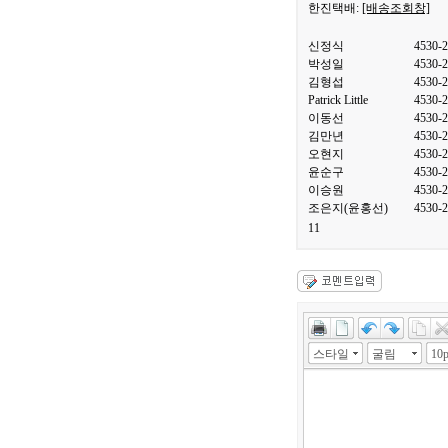
한진택배:
[배송조회창]
신정식
4530-
박성일
4530-
김형섭
4530-
Patrick Little
4530-
이동선
4530-
김만년
4530-
오현지
4530-
윤순구
4530-
이승원
4530-
조은지(윤홍선)
4530-
11
스타일
굴림
10p