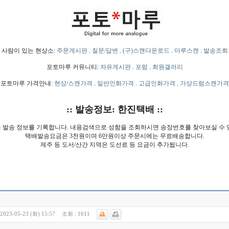
사람이 있는 현상소:
주문게시판
.
질문/답변
.
(구)스캔다운로드
.
마루스캔
.
발송조회
포토마루 커뮤니티:
자유게시판
.
포럼
.
회원갤러리
포토마루 가격안내:
현상/스캔가격
.
일반인화가격
.
고급인화가격
.
가상드럼스캔가격
:: 발송정보: 한진택배 ::
 발송 정보를 기록합니다. 내용검색으로 성함을 조회하시면 송장번호를 찾아보실 수 
택배발송요금은 3천원이며 6만원이상 주문시에는 무료배송합니다.
제주 등 도서/산간 지역은 도선료 등 요금이 추가됩니다.
2023-05-23 (화) 15:57
조회 :
1611