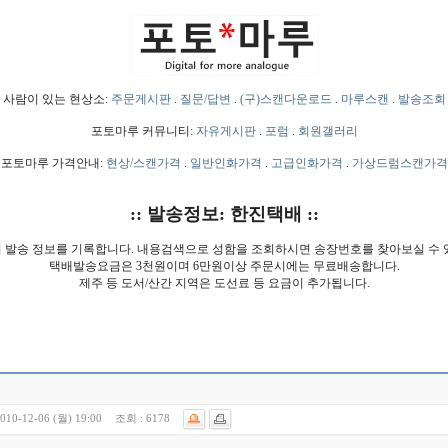
사람이 있는 현상소:
주문게시판
.
질문/답변
.
(구)스캔다운로드
.
마루스캔
.
발송조회
포토마루 커뮤니티:
자유게시판
.
포럼
.
회원갤러리
포토마루 가격안내:
현상/스캔가격
.
일반인화가격
.
고급인화가격
.
가상드럼스캔가격
:: 발송정보: 한진택배 ::
 발송 정보를 기록합니다. 내용검색으로 성함을 조회하시면 송장번호를 찾아보실 수 
택배발송요금은 3천원이며 6만원이상 주문시에는 무료배송합니다.
제주 등 도서/산간 지역은 도선료 등 요금이 추가됩니다.
010-12-06 (월) 19:00
조회 :
6178