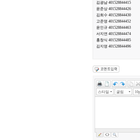
김광남 401528844415
윤준상 401528844426
김희수 401528844430
고준영 401528844452
윤인규 401528844463
서지연 401528844474
홍창식 401528844485
김지영 401528844496
스타일
굴림
10p