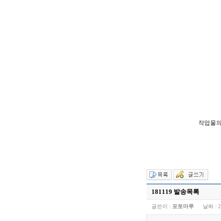
작업물의
181119 발송목록
글쓴이 :
포토마루
날짜 :
2