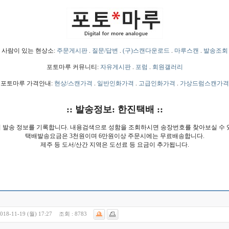
사람이 있는 현상소:
주문게시판
.
질문/답변
.
(구)스캔다운로드
.
마루스캔
.
발송조회
포토마루 커뮤니티:
자유게시판
.
포럼
.
회원갤러리
포토마루 가격안내:
현상/스캔가격
.
일반인화가격
.
고급인화가격
.
가상드럼스캔가격
:: 발송정보: 한진택배 ::
 발송 정보를 기록합니다. 내용검색으로 성함을 조회하시면 송장번호를 찾아보실 수 
택배발송요금은 3천원이며 6만원이상 주문시에는 무료배송합니다.
제주 등 도서/산간 지역은 도선료 등 요금이 추가됩니다.
018-11-19 (월) 17:27
조회 :
8783