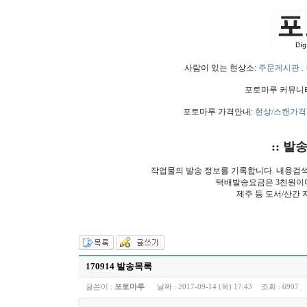
사람이 있는 현상소:
주문게시판
.
포토마루 커뮤니
포토마루 가격안내:
현상/스캔가격
:: 발
작업물의 발송 정보를 기록합니다. 내용검
택배발송요금은 3천원이
제주 등 도서/산간 
170914 발송목록
글쓴이 :
포토마루
날짜 :
2017-09-14 (목) 17:43
조회 :
6907