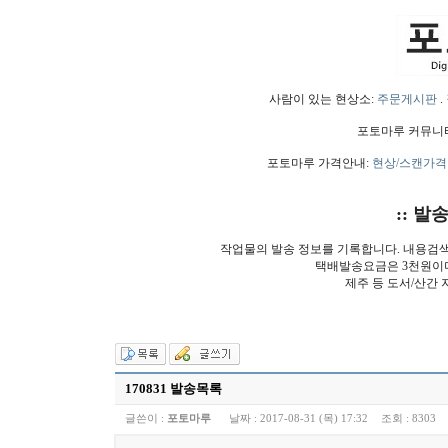
사람이 있는 현상소:
주문게시판
.
포토마루 커뮤니
포토마루 가격안내:
현상/스캔가격
:: 발
작업물의 발송 정보를 기록합니다. 내용검
택배발송요금은 3천원이
제주 등 도서/산간 
170831 발송목록
글쓴이 :
포토마루
날짜 :
2017-08-31 (목) 17:32
조회 :
8303