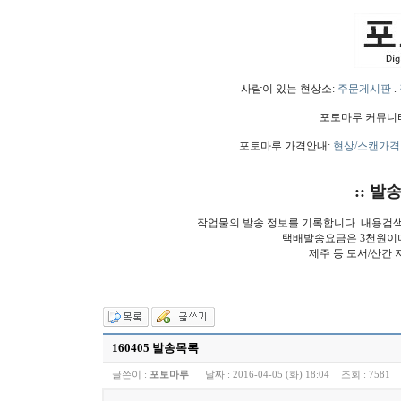
사람이 있는 현상소:
주문게시판
.
포토마루 커뮤니
포토마루 가격안내:
현상/스캔가격
:: 발
작업물의 발송 정보를 기록합니다. 내용검
택배발송요금은 3천원이
제주 등 도서/산간 
160405 발송목록
글쓴이 :
포토마루
날짜 :
2016-04-05 (화) 18:04
조회 :
7581