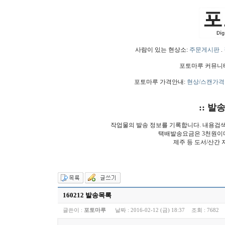
사람이 있는 현상소:
주문게시판
.
포토마루 커뮤니
포토마루 가격안내:
현상/스캔가격
:: 발
작업물의 발송 정보를 기록합니다. 내용검
택배발송요금은 3천원이
제주 등 도서/산간 
160212 발송목록
글쓴이 :
포토마루
날짜 :
2016-02-12 (금) 18:37
조회 :
7682