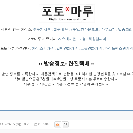
사람이 있는 현상소:
주문게시판
.
질문/답변
.
(구)스캔다운로드
.
마루스캔
.
발송조회
포토마루 커뮤니티:
자유게시판
.
포럼
.
회원갤러리
포토마루 가격안내:
현상/스캔가격
.
일반인화가격
.
고급인화가격
.
가상드럼스캔가격
:: 발송정보: 한진택배 ::
 발송 정보를 기록합니다. 내용검색으로 성함을 조회하시면 송장번호를 찾아보실 수 
택배발송요금은 3천원이며 6만원이상 주문시에는 무료배송합니다.
제주 등 도서/산간 지역은 도선료 등 요금이 추가됩니다.
015-09-15 (화) 18:25
조회 :
7880