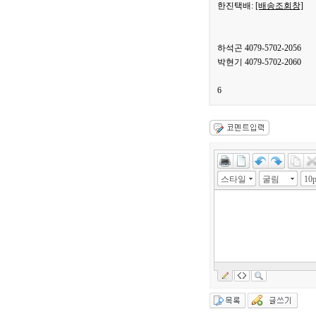
한진택배:
[배송조회창]
하석곤 4079-5702-2056
박현기 4079-5702-2060
6
스타일
굴림
10p