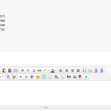
7675
7686
7690
7701
t