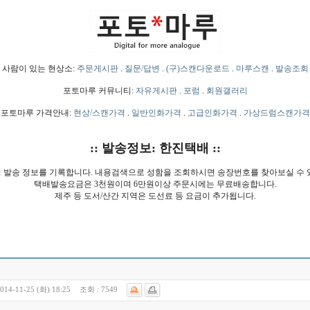
사람이 있는 현상소:
주문게시판
.
질문/답변
.
(구)스캔다운로드
.
마루스캔
.
발송조회
포토마루 커뮤니티:
자유게시판
.
포럼
.
회원갤러리
포토마루 가격안내:
현상/스캔가격
.
일반인화가격
.
고급인화가격
.
가상드럼스캔가격
:: 발송정보: 한진택배 ::
 발송 정보를 기록합니다. 내용검색으로 성함을 조회하시면 송장번호를 찾아보실 수 
택배발송요금은 3천원이며 6만원이상 주문시에는 무료배송합니다.
제주 등 도서/산간 지역은 도선료 등 요금이 추가됩니다.
014-11-25 (화) 18:25
조회 :
7549