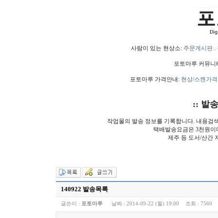
사람이 있는 현상소:
주문게시판
.
포토마루 커뮤니
포토마루 가격안내:
현상/스캔가격
:: 발
작업물의 발송 정보를 기록합니다. 내용검
택배발송요금은 3천원이
제주 등 도서/산간 
140922 발송목록
글쓴이 :
포토마루
날짜 :
2014-09-22 (월) 19:00
조회 :
7560