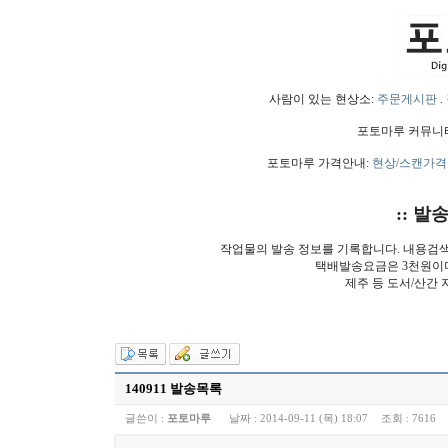
사람이 있는 현상소:
주문게시판
.
포토마루 커뮤니
포토마루 가격안내:
현상/스캔가격
:: 발
작업물의 발송 정보를 기록합니다. 내용검
택배발송요금은 3천원이
제주 등 도서/산간 
140911 발송목록
글쓴이 :
포토마루
날짜 :
2014-09-11 (목) 18:07
조회 :
7616