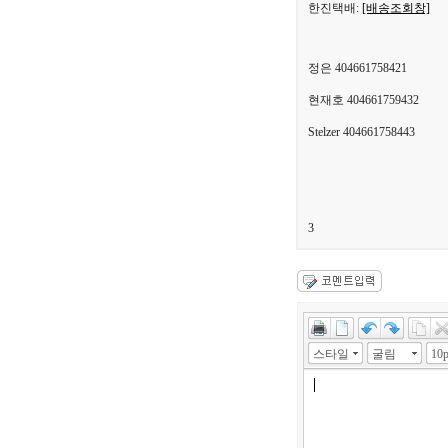
한진택배:
[배송조회창]
정은 404661758421
현재호 404661759432
Stelzer 404661758443
3
스타일
굴림
10p