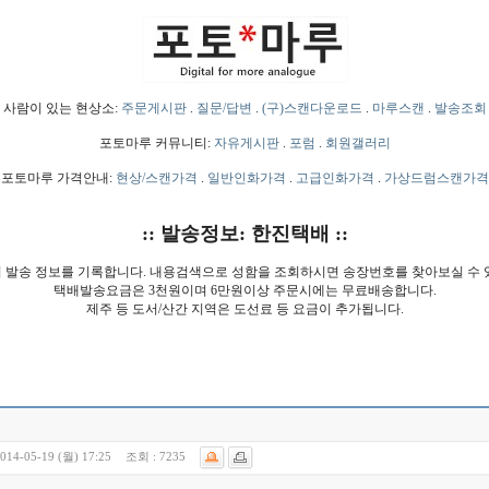
사람이 있는 현상소:
주문게시판
.
질문/답변
.
(구)스캔다운로드
.
마루스캔
.
발송조회
포토마루 커뮤니티:
자유게시판
.
포럼
.
회원갤러리
포토마루 가격안내:
현상/스캔가격
.
일반인화가격
.
고급인화가격
.
가상드럼스캔가격
:: 발송정보: 한진택배 ::
 발송 정보를 기록합니다. 내용검색으로 성함을 조회하시면 송장번호를 찾아보실 수 
택배발송요금은 3천원이며 6만원이상 주문시에는 무료배송합니다.
제주 등 도서/산간 지역은 도선료 등 요금이 추가됩니다.
014-05-19 (월) 17:25
조회 :
7235