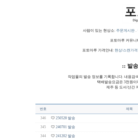
사람이 있는 현상소:
주문게시판
.
포토마루 커뮤니
포토마루 가격안내:
현상/스캔가격
:: 발
작업물의 발송 정보를 기록합니다. 내용검
택배발송요금은 3천원이
제주 등 도서/산간 
번호
제목
346
250528 발송
345
240701 발송
344
241202 발송