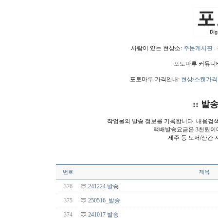
사람이 있는 현상소:
주문게시판
.
포토마루 커뮤니
포토마루 가격안내:
현상/스캔가격
:: 발
작업물의 발송 정보를 기록합니다. 내용검
택배발송요금은 3천원이
제주 등 도서/산간 
번호
제목
376
241224 발송
375
250516_발송
374
241017 발송