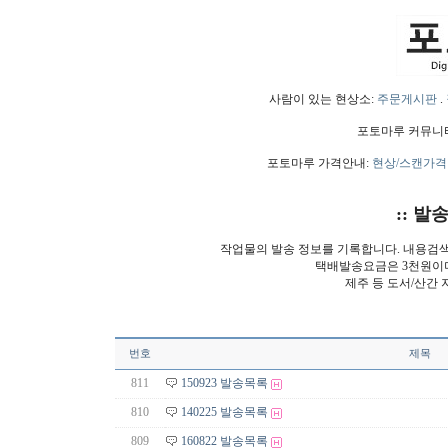
사람이 있는 현상소:
주문게시판
.
포토마루 커뮤니
포토마루 가격안내:
현상/스캔가격
:: 발
작업물의 발송 정보를 기록합니다. 내용검
택배발송요금은 3천원이
제주 등 도서/산간 
번호
제목
811
150923 발송목록
810
140225 발송목록
809
160822 발송목록