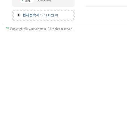
5,403,404
현재접속자
: 75 (회원 0)
Copyright ⓒ your-domain. All rights reserved.