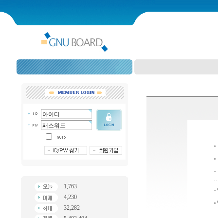
1,763
4,230
32,282