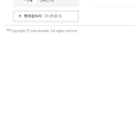
5,442,110
현재접속자
: 23 (회원 0)
Copyright ⓒ your-domain. All rights reserved.