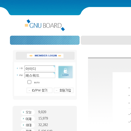
9,020
15,979
32,282