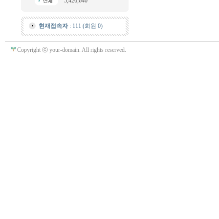
5,426,640
현재접속자
: 111 (회원 0)
Copyright ⓒ your-domain. All rights reserved.