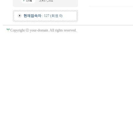
5,417,532
현재접속자
: 127 (회원 0)
Copyright ⓒ your-domain. All rights reserved.